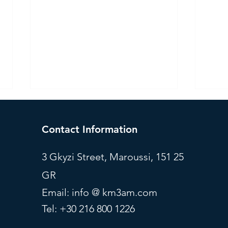
Contact Information
3 Gkyzi Street, Maroussi, 151 25
GR
The Rise of AMCs: 2026
Unde
Email: info @ km3am.com
Market Update
Simp
Tel: +30 216 800 1226
Ineff