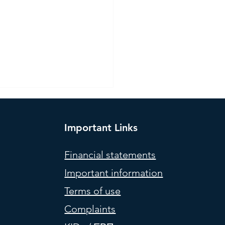
Important Links
Financial statements
Important information
rstanding Dispersion: A
Terms of use
le Guide to Profit from
Complaints
iciencies in Volatility