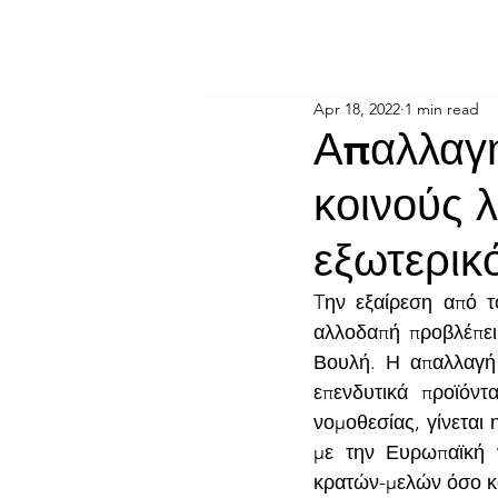
KM CUBE ASSET MANAGEMENT
Home
Insights
Apr 18, 2022
1 min read
Απαλλαγή
κοινούς 
εξωτερικ
Tην εξαίρεση από τ
αλλοδαπή προβλέπει
Βουλή. Η απαλλαγή 
επενδυτικά προϊόντ
νομοθεσίας, γίνεται 
με την Ευρωπαϊκή 
κρατών-μελών όσο κα